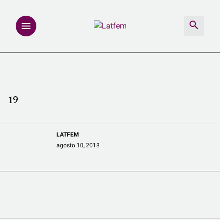
NOTAS
INVESTIGACIONES
19
MULTIMEDIA
LATFEM
REDACCIÓN ABIERTA
agosto 10, 2018
LATFEMLAB.
PRODUCTOS