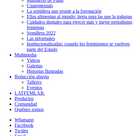
Ministerio de Putas
Cuarentenials
La semillera que resiste a la forestación
Ellas alimentan al mundo: tierra para las que la trabajan
Cuidados digitales para ejercer más y mejor periodismo
feminista
Semillera 2022
Las informales
Institucionalizadas: cuando los feminismos se vuelven
parte del Estado
Multimedia
Videos
Galerias
Historias Ilustradas
Redacción abierta
Talleres
Eventos
LATFEMLAB.
Productos
Comunidad
Quiénes somos
Whatsapp
Facebook
Twitter