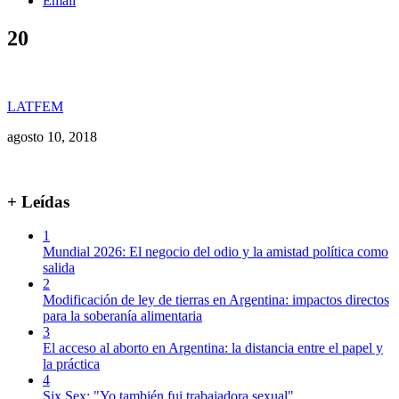
Email
20
LATFEM
agosto 10, 2018
+ Leídas
1
Mundial 2026: El negocio del odio y la amistad política como
salida
2
Modificación de ley de tierras en Argentina: impactos directos
para la soberanía alimentaria
3
El acceso al aborto en Argentina: la distancia entre el papel y
la práctica
4
Six Sex: "Yo también fui trabajadora sexual"