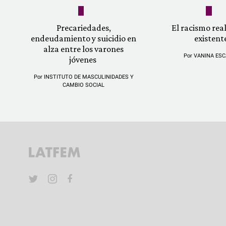
Precariedades,
El racismo re
endeudamiento y suicidio en
existent
alza entre los varones
Por
VANINA ESC
jóvenes
Por
INSTITUTO DE MASCULINIDADES Y
CAMBIO SOCIAL
YouTube
Twitter
Instagram
Facebook