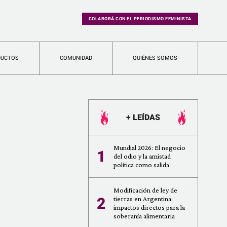
COLABORÁ CON EL PERIODISMO FEMINISTA
DUCTOS
COMUNIDAD
QUIÉNES SOMOS
+ LEÍDAS
Mundial 2026: El negocio
1
del odio y la amistad
política como salida
Modificación de ley de
2
tierras en Argentina:
impactos directos para la
soberanía alimentaria