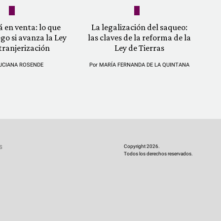
á en venta: lo que
La legalización del saqueo:
ego si avanza la Ley
las claves de la reforma de la
tranjerización
Ley de Tierras
UCIANA ROSENDE
Por
MARÍA FERNANDA DE LA QUINTANA
Copyright 2026.
S
Todos los derechos reservados.