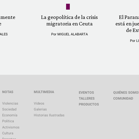
almente
La geopolítica de la crisis
El Paran
e
migratoria en Ceuta
está en ju
de Ex
ALES
Por
MIGUEL ALABARTA
Por
L
NOTAS
MULTIMEDIA
EVENTOS
QUIÉNES SOMO
TALLERES
COMUNIDAD
Violencias
Videos
PRODUCTOS
Sociedad
Galerias
Economía
Historias Ilustradas
Política
Activismos
Cultura