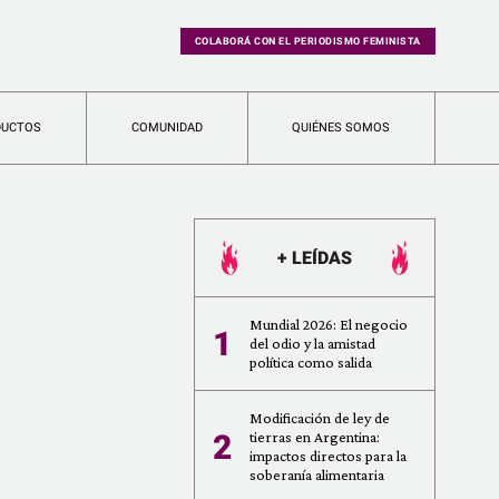
COLABORÁ CON EL PERIODISMO FEMINISTA
DUCTOS
COMUNIDAD
QUIÉNES SOMOS
+ LEÍDAS
Mundial 2026: El negocio
1
del odio y la amistad
política como salida
Modificación de ley de
2
tierras en Argentina:
impactos directos para la
soberanía alimentaria