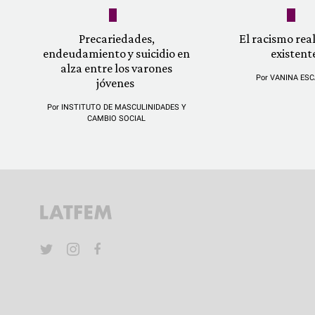
Precariedades,
El racismo re
endeudamiento y suicidio en
existent
alza entre los varones
Por
VANINA ESC
jóvenes
Por
INSTITUTO DE MASCULINIDADES Y
CAMBIO SOCIAL
YouTube
Twitter
Instagram
Facebook