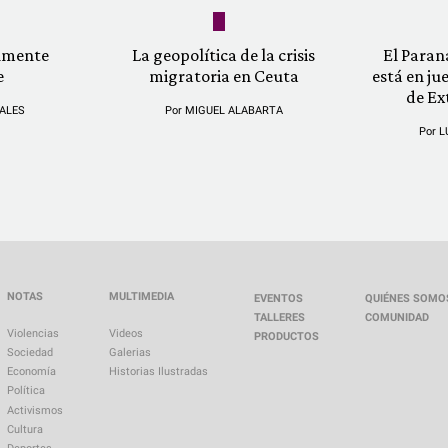
almente
La geopolítica de la crisis
El Paran
e
migratoria en Ceuta
está en ju
de Ex
ALES
Por
MIGUEL ALABARTA
Por
L
NOTAS
MULTIMEDIA
EVENTOS
QUIÉNES SOMO
TALLERES
COMUNIDAD
Violencias
Videos
PRODUCTOS
Sociedad
Galerias
Economía
Historias Ilustradas
Política
Activismos
Cultura