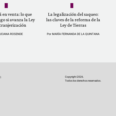
á en venta: lo que
La legalización del saqueo:
ego si avanza la Ley
las claves de la reforma de la
tranjerización
Ley de Tierras
UCIANA ROSENDE
Por
MARÍA FERNANDA DE LA QUINTANA
Copyright 2026.
S
Todos los derechos reservados.