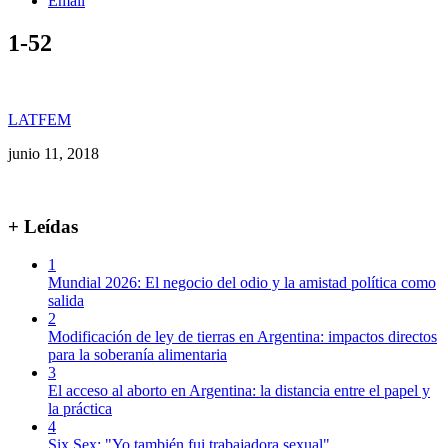
Email
1-52
LATFEM
junio 11, 2018
+ Leídas
1
Mundial 2026: El negocio del odio y la amistad política como
salida
2
Modificación de ley de tierras en Argentina: impactos directos
para la soberanía alimentaria
3
El acceso al aborto en Argentina: la distancia entre el papel y
la práctica
4
Six Sex: "Yo también fui trabajadora sexual"