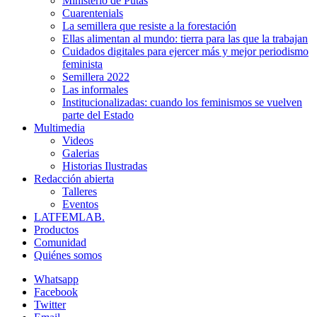
Ministerio de Putas
Cuarentenials
La semillera que resiste a la forestación
Ellas alimentan al mundo: tierra para las que la trabajan
Cuidados digitales para ejercer más y mejor periodismo
feminista
Semillera 2022
Las informales
Institucionalizadas: cuando los feminismos se vuelven
parte del Estado
Multimedia
Videos
Galerias
Historias Ilustradas
Redacción abierta
Talleres
Eventos
LATFEMLAB.
Productos
Comunidad
Quiénes somos
Whatsapp
Facebook
Twitter