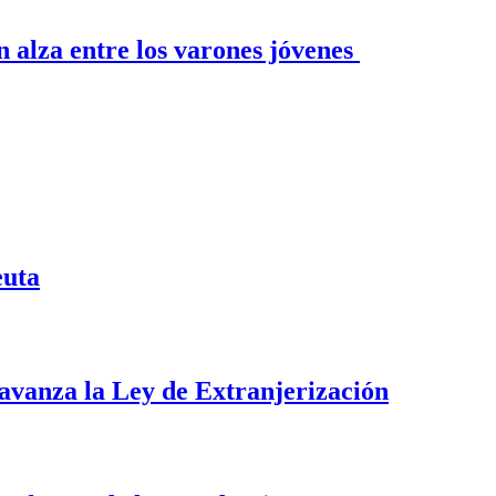
n alza entre los varones jóvenes
euta
i avanza la Ley de Extranjerización