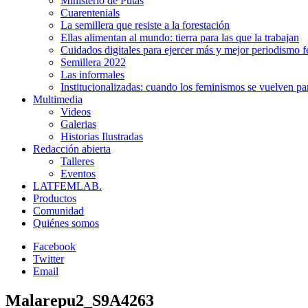
Ministerio de Putas
Cuarentenials
La semillera que resiste a la forestación
Ellas alimentan al mundo: tierra para las que la trabajan
Cuidados digitales para ejercer más y mejor periodismo f
Semillera 2022
Las informales
Institucionalizadas: cuando los feminismos se vuelven pa
Multimedia
Videos
Galerias
Historias Ilustradas
Redacción abierta
Talleres
Eventos
LATFEMLAB.
Productos
Comunidad
Quiénes somos
Facebook
Twitter
Email
Malarepu2_S9A4263