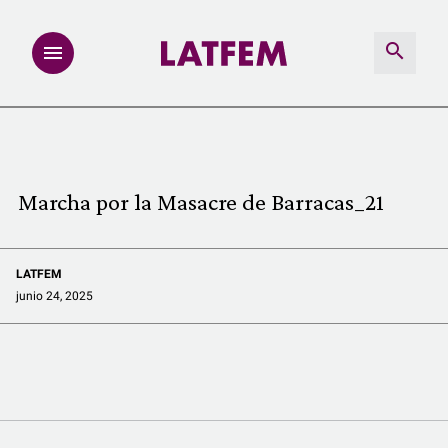
NOTAS
INVESTIGACIONES
Marcha por la Masacre de Barracas_21
MULTIMEDIA
LATFEM
REDACCIÓN ABIERTA
junio 24, 2025
LATFEMLAB.
PRODUCTOS