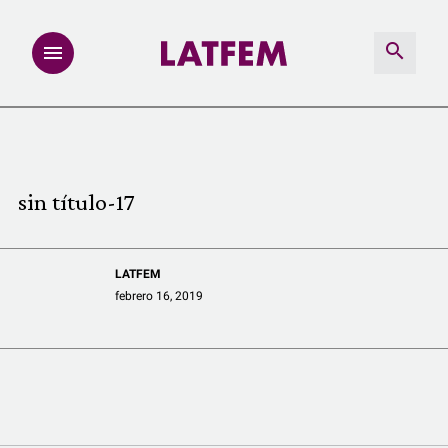
NOTAS
INVESTIGACIONES
sin título-17
MULTIMEDIA
LATFEM
REDACCIÓN ABIERTA
febrero 16, 2019
LATFEMLAB.
PRODUCTOS