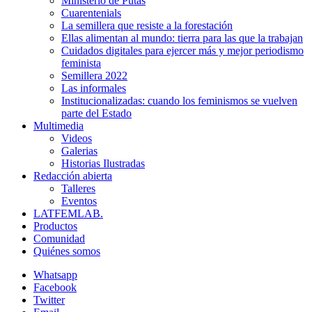
Ministerio de Putas
Cuarentenials
La semillera que resiste a la forestación
Ellas alimentan al mundo: tierra para las que la trabajan
Cuidados digitales para ejercer más y mejor periodismo
feminista
Semillera 2022
Las informales
Institucionalizadas: cuando los feminismos se vuelven
parte del Estado
Multimedia
Videos
Galerias
Historias Ilustradas
Redacción abierta
Talleres
Eventos
LATFEMLAB.
Productos
Comunidad
Quiénes somos
Whatsapp
Facebook
Twitter