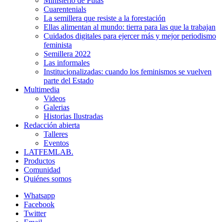
Ministerio de Putas
Cuarentenials
La semillera que resiste a la forestación
Ellas alimentan al mundo: tierra para las que la trabajan
Cuidados digitales para ejercer más y mejor periodismo
feminista
Semillera 2022
Las informales
Institucionalizadas: cuando los feminismos se vuelven
parte del Estado
Multimedia
Videos
Galerias
Historias Ilustradas
Redacción abierta
Talleres
Eventos
LATFEMLAB.
Productos
Comunidad
Quiénes somos
Whatsapp
Facebook
Twitter