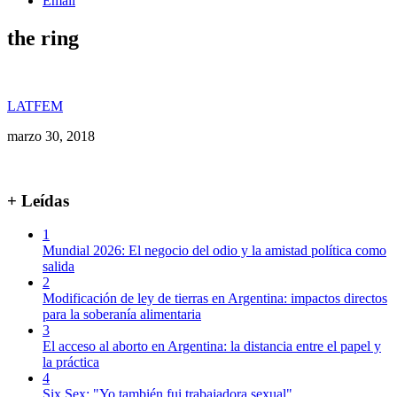
Email
the ring
LATFEM
marzo 30, 2018
+ Leídas
1
Mundial 2026: El negocio del odio y la amistad política como
salida
2
Modificación de ley de tierras en Argentina: impactos directos
para la soberanía alimentaria
3
El acceso al aborto en Argentina: la distancia entre el papel y
la práctica
4
Six Sex: "Yo también fui trabajadora sexual"