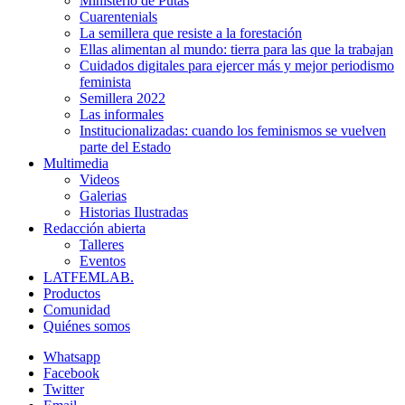
Ministerio de Putas
Cuarentenials
La semillera que resiste a la forestación
Ellas alimentan al mundo: tierra para las que la trabajan
Cuidados digitales para ejercer más y mejor periodismo
feminista
Semillera 2022
Las informales
Institucionalizadas: cuando los feminismos se vuelven
parte del Estado
Multimedia
Videos
Galerias
Historias Ilustradas
Redacción abierta
Talleres
Eventos
LATFEMLAB.
Productos
Comunidad
Quiénes somos
Whatsapp
Facebook
Twitter