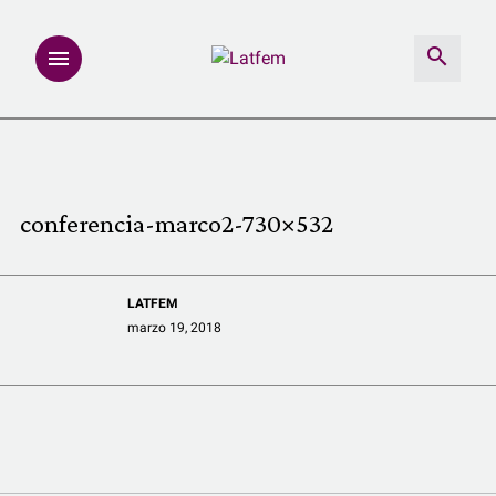
NOTAS
INVESTIGACIONES
conferencia-marco2-730×532
MULTIMEDIA
LATFEM
REDACCIÓN ABIERTA
marzo 19, 2018
LATFEMLAB.
PRODUCTOS