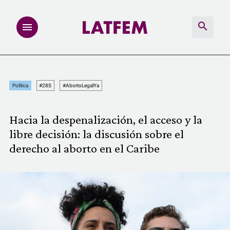
NOTAS
Política
#28S
#AbortoLegalYa
INVESTIGACIONES
Hacia la despenalización, el acceso y la
MULTIMEDIA
libre decisión: la discusión sobre el
derecho al aborto en el Caribe
REDACCIÓN ABIERTA
LATFEMLAB.
PRODUCTOS