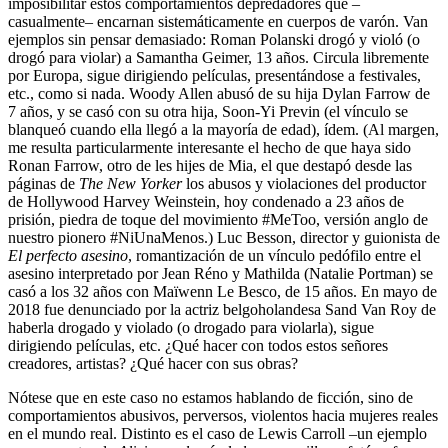
imposibilitar estos comportamientos depredadores que –
casualmente– encarnan sistemáticamente en cuerpos de varón. Van
ejemplos sin pensar demasiado: Roman Polanski drogó y violó (o
drogó para violar) a Samantha Geimer, 13 años. Circula libremente
por Europa, sigue dirigiendo películas, presentándose a festivales,
etc., como si nada. Woody Allen abusó de su hija Dylan Farrow de
7 años, y se casó con su otra hija, Soon-Yi Previn (el vínculo se
blanqueó cuando ella llegó a la mayoría de edad), ídem. (Al margen,
me resulta particularmente interesante el hecho de que haya sido
Ronan Farrow, otro de les hijes de Mia, el que destapó desde las
páginas de
The New Yorker
los abusos y violaciones del productor
de Hollywood Harvey Weinstein, hoy condenado a 23 años de
prisión, piedra de toque del movimiento #MeToo, versión anglo de
nuestro pionero #NiUnaMenos.) Luc Besson, director y guionista de
El perfecto asesino
, romantización de un vínculo pedófilo entre el
asesino interpretado por Jean Réno y Mathilda (Natalie Portman) se
casó a los 32 años con Maïwenn Le Besco, de 15 años. En mayo de
2018 fue denunciado por la actriz belgoholandesa Sand Van Roy de
haberla drogado y violado (o drogado para violarla), sigue
dirigiendo películas, etc. ¿Qué hacer con todos estos señores
creadores, artistas? ¿Qué hacer con sus obras?
Nótese que en este caso no estamos hablando de ficción, sino de
comportamientos abusivos, perversos, violentos hacia mujeres reales
en el mundo real. Distinto es el caso de Lewis Carroll –un ejemplo