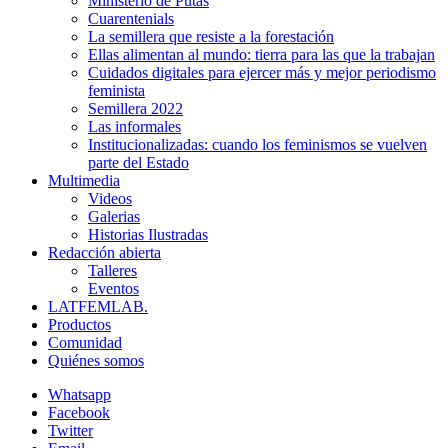
Ministerio de Putas
Cuarentenials
La semillera que resiste a la forestación
Ellas alimentan al mundo: tierra para las que la trabajan
Cuidados digitales para ejercer más y mejor periodismo
feminista
Semillera 2022
Las informales
Institucionalizadas: cuando los feminismos se vuelven
parte del Estado
Multimedia
Videos
Galerias
Historias Ilustradas
Redacción abierta
Talleres
Eventos
LATFEMLAB.
Productos
Comunidad
Quiénes somos
Whatsapp
Facebook
Twitter