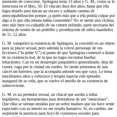
momento de conocerse, Springora tenía 13 años y G. M., como se lo
menciona en el libro, 50. El vínculo dura dos años, hasta que ella
logra dejarlo para iniciar un oscuro y solitario camino de
autoculpabilización porque ¿a quién más que a ella podría culpar por
algo a lo que ella misma había consentido? No se siente una víctima,
sino más bien co-culpable de un crimen nefando, parte necesaria del
sistema de sostén de un pedófilo y prostituyente de niños manileños
de 11, 12 años.
G. M. vampirizó la existencia de Springora, la convirtió en un objeto
para su placer sexual, pero además la volvió personaje de sus
ficciones (“la petite V.”) al punto de que Springora comenzó a dudar
de su existencia real, de la que no logra encontrar huellas
fehacientes. Cae en un desarreglo psiquiátrico generalizado, deja de
comer, vaga por la ciudad sin rumbo. Se siente prisionera de una
cárcel sin barrotes, que la acompaña adonde sea que vaya. Le toma
muchísimos años y esfuerzos y terapia superar este episodio
inaugural de su vida, que se vuelve el meollo de su existencia de
sobreviviente.
G. M. es un predador sexual, un chacal que asedia a niñas
impúberes, sin herramientas para defenderse de sus “atenciones”.
Que ellas se sientan atraídas por un señor maduro que las hace sentir
especiales con su interés no me resulta llamativo. Sí, en cambio, me
sorprende la ausencia (aun hoy) de consensos sociales para