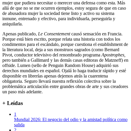
mujer que pudiera necesitar o merecer una defensa como esta. Más
allá de que no se me ocurren ejemplos, estoy segura de que en caso
de abusadora mujer la sociedad tiene listo y activo su sistema
inmune, entrenado y efectivo, para individuarla, perseguirla y
aniquilarla.
Apenas publicado,
Le Consentement
causó sensación en Francia.
Porque está bien escrito, porque relata una historia con todos los
condimentos para el escándalo, porque cuestiona el establishment de
la literatura local, deja a sus monstruos sagrados (como Bernard
Pivot, conductor televisivo del renombrado programa
Apostrophes,
pero también a Gallimard y las demás casas editoras de Matzneff) en
offside. Lumen (sello de Penguin Random House) adquirió sus
derechos mundiales en español. Ojalá lo haga traducir rápido y esté
disponible en librerías apenas dejemos atrás la cuarentena
obligatoria. Seguro llevará nuestra reflexión colectiva sobre la
problemática articulación entre grandes obras de arte y sus creadores
un paso más adelante.
+ Leídas
1
Mundial 2026: El negocio del odio y la amistad política como
salida
2