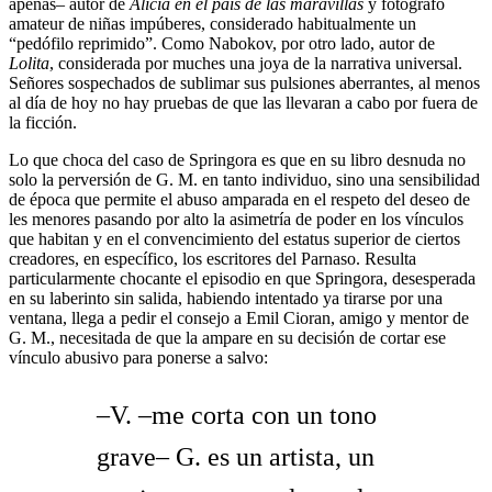
apenas– autor de
Alicia en el país de las maravillas
y fotógrafo
amateur de niñas impúberes, considerado habitualmente un
“pedófilo reprimido”. Como Nabokov, por otro lado, autor de
Lolita
, considerada por muches una joya de la narrativa universal.
Señores sospechados de sublimar sus pulsiones aberrantes, al menos
al día de hoy no hay pruebas de que las llevaran a cabo por fuera de
la ficción.
Lo que choca del caso de Springora es que en su libro desnuda no
solo la perversión de G. M. en tanto individuo, sino una sensibilidad
de época que permite el abuso amparada en el respeto del deseo de
les menores pasando por alto la asimetría de poder en los vínculos
que habitan y en el convencimiento del estatus superior de ciertos
creadores, en específico, los escritores del Parnaso. Resulta
particularmente chocante el episodio en que Springora, desesperada
en su laberinto sin salida, habiendo intentado ya tirarse por una
ventana, llega a pedir el consejo a Emil Cioran, amigo y mentor de
G. M., necesitada de que la ampare en su decisión de cortar ese
vínculo abusivo para ponerse a salvo:
–V. –me corta con un tono
grave– G. es un artista, un