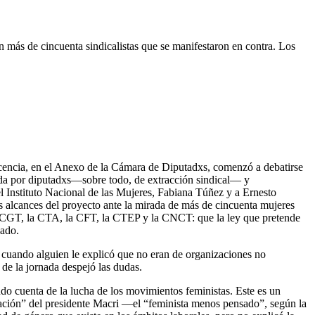
 más de cincuenta sindicalistas que se manifestaron en contra. Los
scencia, en el Anexo de la Cámara de Diputadxs, comenzó a debatirse
da por diputadxs—sobre todo, de extracción sindical— y
del Instituto Nacional de las Mujeres, Fabiana Túñez y a Ernesto
s alcances del proyecto ante la mirada de más de cincuenta mujeres
n la CGT, la CTA, la CFT, la CTEP y la CNCT: que la ley que pretende
sado.
 cuando alguien le explicó que no eran de organizaciones no
 de la jornada despejó las dudas.
ando cuenta de la lucha de los movimientos feministas. Este es un
pación” del presidente Macri —el “feminista menos pensado”, según la