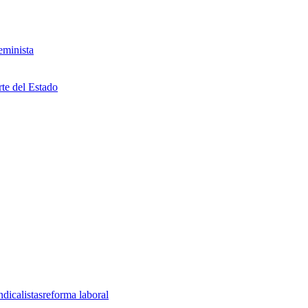
eminista
rte del Estado
ndicalistas
reforma laboral