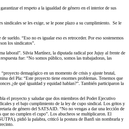
arantizar el respeto a la igualdad de género en el interior de sus
es sindicales se les exige, se le pone plazo a su cumplimiento. Se le
e de sueldo. “Eso no es igualar eso es retroceder. Por eso sostenemos
son los sindicatos”.
 laboral”. Silvia Martínez, la diputada radical por Jujuy al frente de
 respuesta fue: “No somos público, somos las trabajadoras, las
un “proyecto demagógico en un momento de crisis y ajuste brutal,
omina del Pla: “Este proyecto tiene enormes problemas. Tenemos que
Entonces ¿de qué igualdad y equidad hablan?”. También participaron la
bla el proyecto y saludar que dos miembros del Poder Ejecutivo
cales y el bajo cumplimiento de la ley de cupo sindical. Los gritos y
 secretaria de género del SATSAID. “No no vengas a dar una lección de
los que no cumplen el cupo”. Los abucheos se multiplicaron. El
TPA), pidió la palabra, criticó la postura de Banfi sin nombrarla y
recinto.