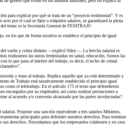
d de género que existe en los ámbitos laborales, pero no explicó la
ón para explicar por qué se trata de un “proyecto testimonial”. Y es
cto por el cual se fijen o estipulen salarios, se garantizará la plena
ce del tema: es la Secretaría General de FESITRAJU
o, en los que de forma taxativa se establece el principio de igual
 del varón y cobra distinto —explicó Siley—. La brecha salarial es
otras realizamos las tareas feminizadas en salud, educación. Somos las
 que pasa al interior del trabajo, es decir, el techo de cristal.
eclamativo”.
vestis y trans al trabajo. Replica aquello que ya está determinado y
trato de Trabajo está taxativamente establecido el principio igual
as como el teletrabajo. En el artículo 175 el texto que defendieron
ean encargados por su empleador, así como realizar prestaciones a
nforme al acuerdo y/o convenio alcanzado por las partes involucradas”.
 salarial. Propone una sanción equivalente a tres salarios Mínimos,
herramientas principales para defender nuestros derechos. Para terminar
cen sus derechos. Necesitamos que los empresarios colaboren y en caso