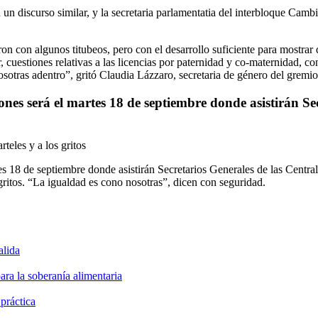
un discurso similar, y la secretaria parlamentatia del interbloque Cambi
 con algunos titubeos, pero con el desarrollo suficiente para mostrar 
r, cuestiones relativas a las licencias por paternidad y co-maternidad, c
nosotras adentro”, gritó Claudia Lázzaro, secretaria de género del gremio
es será el martes 18 de septiembre donde asistirán Sec
rteles y a los gritos
 18 de septiembre donde asistirán Secretarios Generales de las Centrales
 gritos. “La igualdad es cono nosotras”, dicen con seguridad.
alida
ara la soberanía alimentaria
 práctica