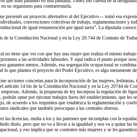
cos que iban pasando en una pantalla, Túñez dio cuenta de la desigualda
s en su organismo para contrarrestarla.
que presentó un proyecto alternativo al del Ejecutivo— tomó esa exposici
dividuales, convenciones colectivas de trabajo, reglamentaciones y todo a
constitucional de igual remuneración por igual tarea”. La diputada cono
bis de la Constitución Nacional y en la Ley 20.744 de Contrato de Trabaj
ral no tiene que ver con que hay una mujer que realiza el mismo trabajo
rporamos a las actividades laborales. Y aquí radica el punto porque nos
so ganamos menos. Además, esa segregación ocupacional se combina con lo
al lo que plantea el proyecto del Poder Ejecutivo, es algo meramente d
cciones concretas para la incorporación de las mujeres, lesbianas, tra
 el artículo 14 bis de la Constitución Nacional y en la Ley 20744 de Con
s empresas. Además, la propuesta de ley incorpora la regulación de figur
 podrán optar por ejecutar trabajos fuera del establecimiento, que les s
abajo, de acuerdo a los requisitos que establezca la reglamentación y co
atutos sindicales que también preocupan a las centrales obreras.
 las licencias, multa a los y las patrones que incumplan con la equidad
ndo título, pero que no va a llevar a la igualdad y nos va a quitar las 
upacional, y eso implica que se contraten más mujeres y se les garanti