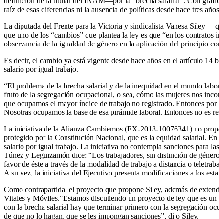
definición de la titular del INAM—por la “brecha salarial”. Con gráfi
raíz de esas diferencias ni la ausencia de políticas desde hace tres año
La diputada del Frente para la Victoria y sindicalista Vanesa Siley —
que uno de los “cambios” que plantea la ley es que “en los contratos in
observancia de la igualdad de género en la aplicación del principio 
Es decir, el cambio ya está vigente desde hace años en el artículo 14 
salario por igual trabajo.
“El problema de la brecha salarial y de la inequidad en el mundo labo
fruto de la segregación ocupacional, o sea, cómo las mujeres nos inco
que ocupamos el mayor índice de trabajo no registrado. Entonces por e
Nosotras ocupamos la base de esa pirámide laboral. Entonces no es re
La iniciativa de la Alianza Cambiemos (EX-2018-10076341) no propone a
protegido por la Constitución Nacional, que es la equidad salarial. En
salario por igual trabajo. La iniciativa no contempla sanciones para la
Túñez y Leguizamón dice: “Los trabajadores, sin distinción de género,
favor de éste a través de la modalidad de trabajo a distancia o teletr
A su vez, la iniciativa del Ejecutivo presenta modificaciones a los est
Como contrapartida, el proyecto que propone Siley, además de extender
Vitales y Móviles.“Estamos discutiendo un proyecto de ley que es un li
con la brecha salarial hay que terminar primero con la segregación oc
de que no lo hagan, que se les impongan sanciones”, dijo Siley.