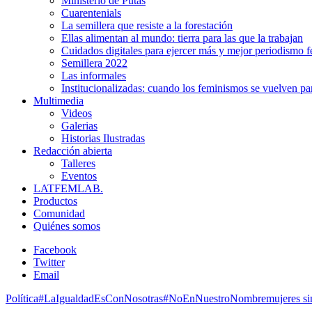
Ministerio de Putas
Cuarentenials
La semillera que resiste a la forestación
Ellas alimentan al mundo: tierra para las que la trabajan
Cuidados digitales para ejercer más y mejor periodismo f
Semillera 2022
Las informales
Institucionalizadas: cuando los feminismos se vuelven pa
Multimedia
Videos
Galerias
Historias Ilustradas
Redacción abierta
Talleres
Eventos
LATFEMLAB.
Productos
Comunidad
Quiénes somos
Facebook
Twitter
Email
Política
#LaIgualdadEsConNosotras
#NoEnNuestroNombre
mujeres si