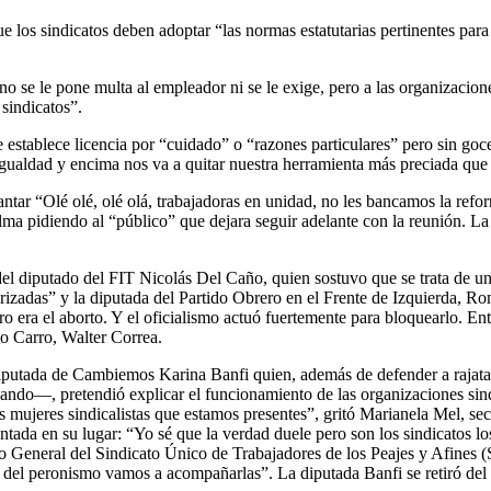
e los sindicatos deben adoptar “las normas estatutarias pertinentes para g
no se le pone multa al empleador ni se le exige, pero a las organizacion
 sindicatos”.
e establece licencia por “cuidado” o “razones particulares” pero sin goc
sigualdad y encima nos va a quitar nuestra herramienta más preciada que 
ar “Olé olé, olé olá, trabajadoras en unidad, no les bancamos la reforma
ma pidiendo al “público” que dejara seguir adelante con la reunión. La
 del diputado del FIT Nicolás Del Caño, quien sostuvo que se trata de 
rizadas” y la diputada del Partido Obrero en el Frente de Izquierda, R
ero era el aborto. Y el oficialismo actuó fuertemente para bloquearlo. 
o Carro, Walter Correa.
iputada de Cambiemos Karina Banfi quien, además de defender a rajata
ndo—, pretendió explicar el funcionamiento de las organizaciones sindi
 las mujeres sindicalistas que estamos presentes”, gritó Marianela Mel,
antada en su lugar: “Yo sé que la verdad duele pero son los sindicatos 
eneral del Sindicato Único de Trabajadores de los Peajes y Afines (SU
s del peronismo vamos a acompañarlas”. La diputada Banfi se retiró del 