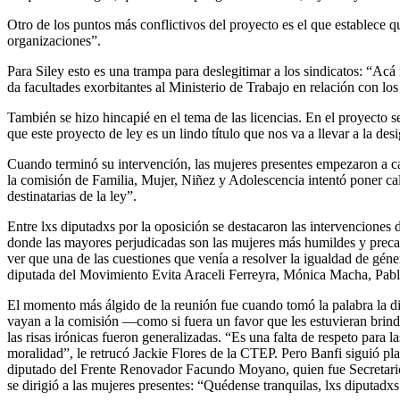
Otro de los puntos más conflictivos del proyecto es el que establece qu
organizaciones”.
Para Siley esto es una trampa para deslegitimar a los sindicatos: “Acá 
da facultades exorbitantes al Ministerio de Trabajo en relación con los
También se hizo hincapié en el tema de las licencias. En el proyecto s
que este proyecto de ley es un lindo título que nos va a llevar a la de
Cuando terminó su intervención, las mujeres presentes empezaron a cant
la comisión de Familia, Mujer, Niñez y Adolescencia intentó poner cal
destinatarias de la ley”.
Entre lxs diputadxs por la oposición se destacaron las intervenciones
donde las mayores perjudicadas son las mujeres más humildes y preca
ver que una de las cuestiones que venía a resolver la igualdad de gén
diputada del Movimiento Evita Araceli Ferreyra, Mónica Macha, Pabl
El momento más álgido de la reunión fue cuando tomó la palabra la d
vayan a la comisión —como si fuera un favor que les estuvieran brinda
las risas irónicas fueron generalizadas. “Es una falta de respeto para
moralidad”, le retrucó Jackie Flores de la CTEP. Pero Banfi siguió pl
diputado del Frente Renovador Facundo Moyano, quien fue Secretario G
se dirigió a las mujeres presentes: “Quédense tranquilas, lxs diputadx