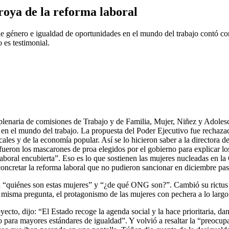
roya de la reforma laboral
e género e igualdad de oportunidades en el mundo del trabajo contó con
 es testimonial.
plenaria de comisiones de Trabajo y de Familia, Mujer, Niñez y Adole
en el mundo del trabajo. La propuesta del
Poder Ejecutivo fue rechaza
icales y de la economía popular. Así se lo hicieron saber a la directora 
ueron los mascarones de proa elegidos por el gobierno para explicar lo
a laboral encubierta”. Eso es lo que sostienen las mujeres nucleadas e
oncretar la reforma laboral que no pudieron sancionar en diciembre pa
ba “quiénes son estas mujeres” y “¿de qué ONG son?”. Cambió su rictus
a misma pregunta, el protagonismo de las mujeres con pechera a lo largo
yecto, dijo: “El Estado recoge la agenda social y la hace prioritaria, d
 para mayores estándares de igualdad”. Y volvió a resaltar la “preocu