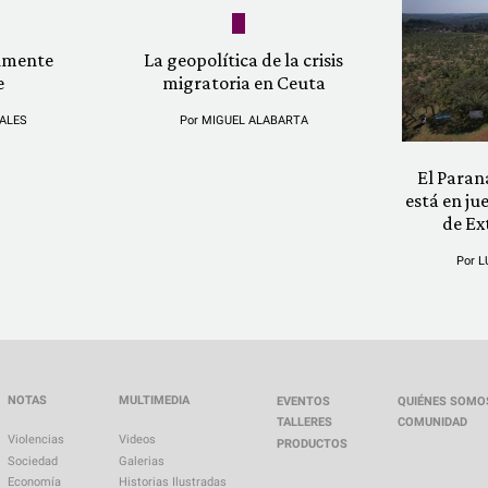
almente
La geopolítica de la crisis
e
migratoria en Ceuta
ALES
Por
MIGUEL ALABARTA
El Paran
está en ju
de Ex
Por
L
NOTAS
MULTIMEDIA
EVENTOS
QUIÉNES SOMO
TALLERES
COMUNIDAD
Violencias
Videos
PRODUCTOS
Sociedad
Galerias
Economía
Historias Ilustradas