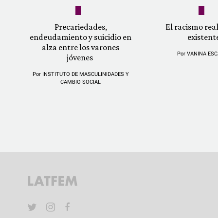
Precariedades,
El racismo re
endeudamiento y suicidio en
existent
alza entre los varones
Por
VANINA ESC
jóvenes
Por
INSTITUTO DE MASCULINIDADES Y
CAMBIO SOCIAL
YouTube
Twitter
Instagram
Facebook