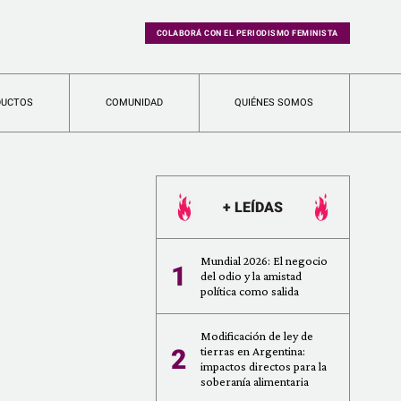
COLABORÁ CON EL PERIODISMO FEMINISTA
DUCTOS
COMUNIDAD
QUIÉNES SOMOS
+ LEÍDAS
Mundial 2026: El negocio
1
del odio y la amistad
política como salida
Modificación de ley de
2
tierras en Argentina:
impactos directos para la
soberanía alimentaria