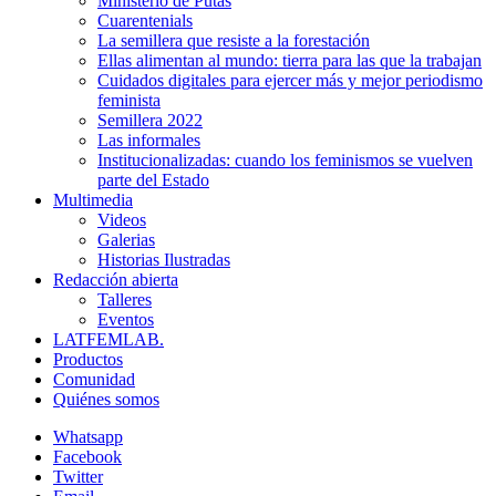
Ministerio de Putas
Cuarentenials
La semillera que resiste a la forestación
Ellas alimentan al mundo: tierra para las que la trabajan
Cuidados digitales para ejercer más y mejor periodismo
feminista
Semillera 2022
Las informales
Institucionalizadas: cuando los feminismos se vuelven
parte del Estado
Multimedia
Videos
Galerias
Historias Ilustradas
Redacción abierta
Talleres
Eventos
LATFEMLAB.
Productos
Comunidad
Quiénes somos
Whatsapp
Facebook
Twitter