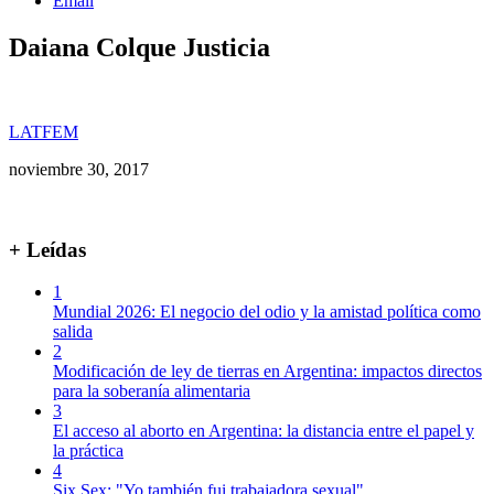
Email
Daiana Colque Justicia
LATFEM
noviembre 30, 2017
+ Leídas
1
Mundial 2026: El negocio del odio y la amistad política como
salida
2
Modificación de ley de tierras en Argentina: impactos directos
para la soberanía alimentaria
3
El acceso al aborto en Argentina: la distancia entre el papel y
la práctica
4
Six Sex: "Yo también fui trabajadora sexual"