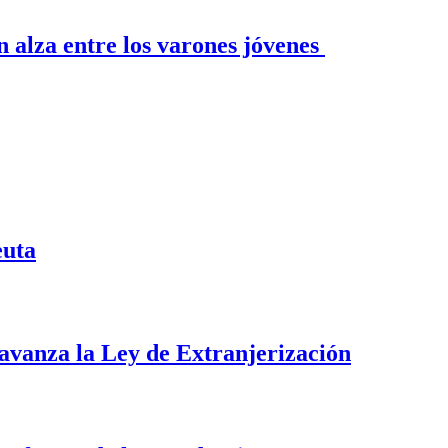
n alza entre los varones jóvenes
euta
i avanza la Ley de Extranjerización