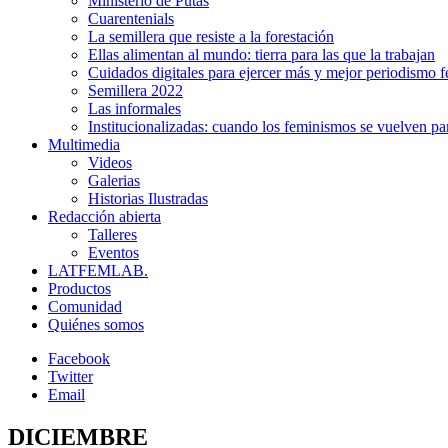
Ministerio de Putas
Cuarentenials
La semillera que resiste a la forestación
Ellas alimentan al mundo: tierra para las que la trabajan
Cuidados digitales para ejercer más y mejor periodismo f
Semillera 2022
Las informales
Institucionalizadas: cuando los feminismos se vuelven pa
Multimedia
Videos
Galerias
Historias Ilustradas
Redacción abierta
Talleres
Eventos
LATFEMLAB.
Productos
Comunidad
Quiénes somos
Facebook
Twitter
Email
DICIEMBRE