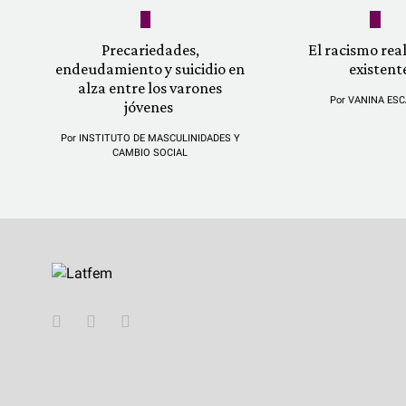
Precariedades,
El racismo re
endeudamiento y suicidio en
existent
alza entre los varones
Por
VANINA ESC
jóvenes
Por
INSTITUTO DE MASCULINIDADES Y
CAMBIO SOCIAL
YouTube
Twitter
Instagram
Facebook