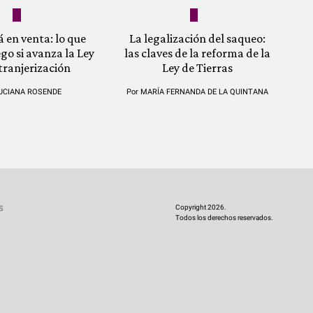
á en venta: lo que
La legalización del saqueo:
ego si avanza la Ley
las claves de la reforma de la
tranjerización
Ley de Tierras
UCIANA ROSENDE
Por
MARÍA FERNANDA DE LA QUINTANA
Copyright 2026.
S
Todos los derechos reservados.