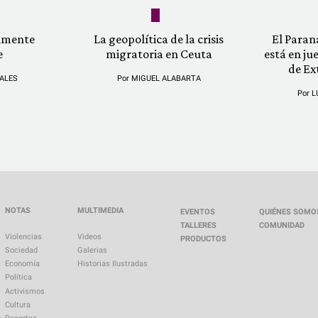
almente
La geopolítica de la crisis
El Paran
e
migratoria en Ceuta
está en ju
de Ex
ALES
Por
MIGUEL ALABARTA
Por
L
NOTAS
MULTIMEDIA
EVENTOS
QUIÉNES SOMO
TALLERES
COMUNIDAD
Violencias
Videos
PRODUCTOS
Sociedad
Galerias
Economía
Historias Ilustradas
Política
Activismos
Cultura