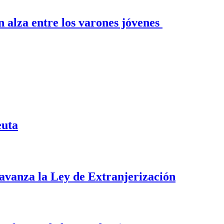
n alza entre los varones jóvenes
euta
i avanza la Ley de Extranjerización