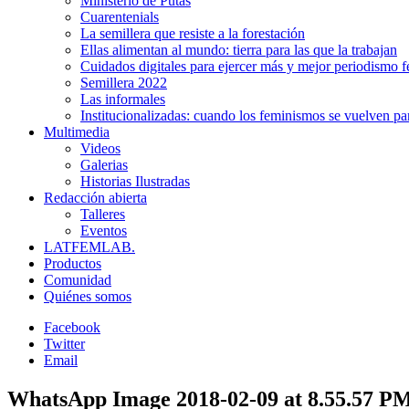
Ministerio de Putas
Cuarentenials
La semillera que resiste a la forestación
Ellas alimentan al mundo: tierra para las que la trabajan
Cuidados digitales para ejercer más y mejor periodismo f
Semillera 2022
Las informales
Institucionalizadas: cuando los feminismos se vuelven pa
Multimedia
Videos
Galerias
Historias Ilustradas
Redacción abierta
Talleres
Eventos
LATFEMLAB.
Productos
Comunidad
Quiénes somos
Facebook
Twitter
Email
WhatsApp Image 2018-02-09 at 8.55.57 P