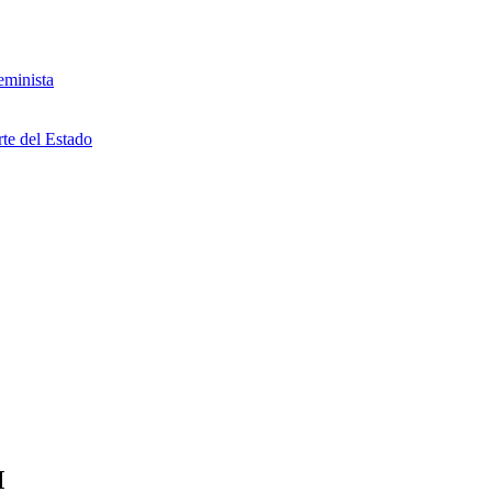
eminista
rte del Estado
M