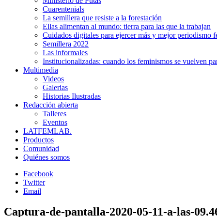
Ministerio de Putas
Cuarentenials
La semillera que resiste a la forestación
Ellas alimentan al mundo: tierra para las que la trabajan
Cuidados digitales para ejercer más y mejor periodismo f
Semillera 2022
Las informales
Institucionalizadas: cuando los feminismos se vuelven pa
Multimedia
Videos
Galerias
Historias Ilustradas
Redacción abierta
Talleres
Eventos
LATFEMLAB.
Productos
Comunidad
Quiénes somos
Facebook
Twitter
Email
Captura-de-pantalla-2020-05-11-a-las-09.4