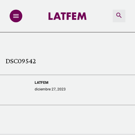
NOTAS
INVESTIGACIONES
DSC09542
MULTIMEDIA
LATFEM
REDACCIÓN ABIERTA
diciembre 27, 2023
LATFEMLAB.
PRODUCTOS