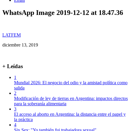
Email
WhatsApp Image 2019-12-12 at 18.47.36
LATFEM
diciembre 13, 2019
+ Leídas
1
Mundial 2026: El negocio del odio y la amistad política como
salida
2
Modificación de ley de tierras en Argentina: impactos directos
para la soberanía alimentaria
3
El acceso al aborto en Argentina: la distancia entre el papel y
la práctica
4
Six Sex: "Yo también fui trabajadora sexual"