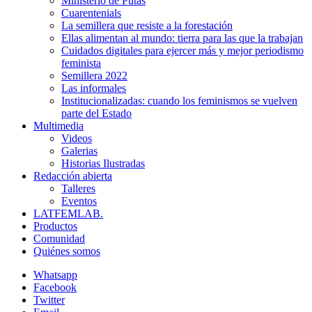
Ministerio de Putas
Cuarentenials
La semillera que resiste a la forestación
Ellas alimentan al mundo: tierra para las que la trabajan
Cuidados digitales para ejercer más y mejor periodismo
feminista
Semillera 2022
Las informales
Institucionalizadas: cuando los feminismos se vuelven
parte del Estado
Multimedia
Videos
Galerias
Historias Ilustradas
Redacción abierta
Talleres
Eventos
LATFEMLAB.
Productos
Comunidad
Quiénes somos
Whatsapp
Facebook
Twitter