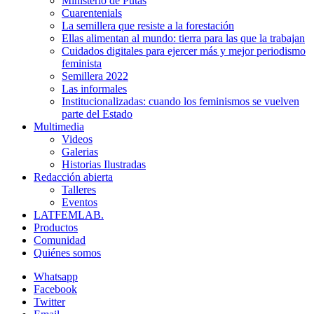
Ministerio de Putas
Cuarentenials
La semillera que resiste a la forestación
Ellas alimentan al mundo: tierra para las que la trabajan
Cuidados digitales para ejercer más y mejor periodismo
feminista
Semillera 2022
Las informales
Institucionalizadas: cuando los feminismos se vuelven
parte del Estado
Multimedia
Videos
Galerias
Historias Ilustradas
Redacción abierta
Talleres
Eventos
LATFEMLAB.
Productos
Comunidad
Quiénes somos
Whatsapp
Facebook
Twitter