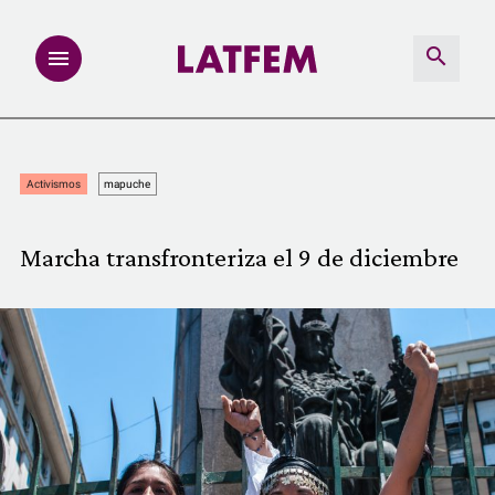
NOTAS
Activismos
mapuche
INVESTIGACIONES
Marcha transfronteriza el 9 de diciembre
MULTIMEDIA
REDACCIÓN ABIERTA
LATFEMLAB.
PRODUCTOS