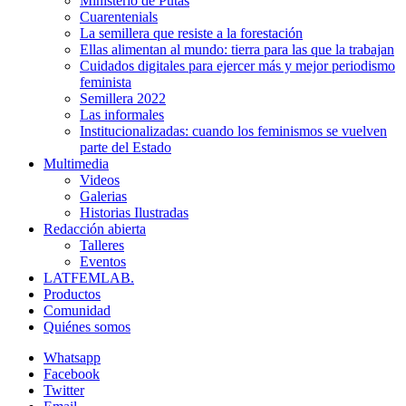
Ministerio de Putas
Cuarentenials
La semillera que resiste a la forestación
Ellas alimentan al mundo: tierra para las que la trabajan
Cuidados digitales para ejercer más y mejor periodismo
feminista
Semillera 2022
Las informales
Institucionalizadas: cuando los feminismos se vuelven
parte del Estado
Multimedia
Videos
Galerias
Historias Ilustradas
Redacción abierta
Talleres
Eventos
LATFEMLAB.
Productos
Comunidad
Quiénes somos
Whatsapp
Facebook
Twitter