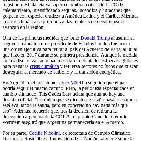
registrado. El planeta ya superó el umbral crítico de 1,5°C de
calentamiento, intensificando sequías, incendios y huracanes que
golpean con especial crudeza a América Latina y el Caribe. Mientras
la crisis climática se profundiza, las políticas de negacionismo
avanzan en la región.
Una de las primeras medidas que tomó
Donald Trump
al asumir su
segundo mandato como presidente de Estados Unidos fue firmar
una orden ejecutiva para retirar al país del Acuerdo de París, al igual
que hizo en 2017 durante su primera presidencia. Aunque la medida
aún es discursiva, su impacto es claro: debilita los esfuerzos globales
para frenar la
crisis climática
y refuerza sectores políticos que buscan
desregular el mercado de carbono y la transición energética.
En Argentina, el presidente
Javier Milei
ha sugerido que el país
podría seguir el mismo camino. Pero, la periodista especializada en
cambio climático, Tais Gadea Lara aclara que aún no hay una
decisión oficial: “Lo único que se dice desde el año pasado es que se
está evaluando la salida, pero en concreto no hay nada más que
eso”. Además, recuerda que, tras la decisión de retirar a la
delegación argentina de la COP29, el propio Canciller Gerardo
Werthein aseguró que Argentina permanecería en el Acuerdo.
Por su parte,
Cecilia Nicolini
, ex secretaria de Cambio Climático,
Desarrollo Sostenible e Innovación de la Nación, advierte sobre las