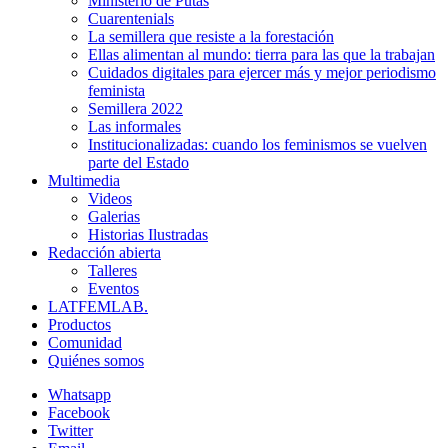
Ministerio de Putas
Cuarentenials
La semillera que resiste a la forestación
Ellas alimentan al mundo: tierra para las que la trabajan
Cuidados digitales para ejercer más y mejor periodismo
feminista
Semillera 2022
Las informales
Institucionalizadas: cuando los feminismos se vuelven
parte del Estado
Multimedia
Videos
Galerias
Historias Ilustradas
Redacción abierta
Talleres
Eventos
LATFEMLAB.
Productos
Comunidad
Quiénes somos
Whatsapp
Facebook
Twitter