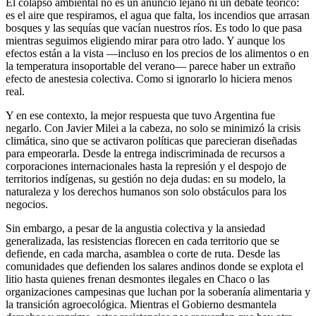
El colapso ambiental no es un anuncio lejano ni un debate teórico:
es el aire que respiramos, el agua que falta, los incendios que arrasan
bosques y las sequías que vacían nuestros ríos. Es todo lo que pasa
mientras seguimos eligiendo mirar para otro lado. Y aunque los
efectos están a la vista —incluso en los precios de los alimentos o en
la temperatura insoportable del verano— parece haber un extraño
efecto de anestesia colectiva. Como si ignorarlo lo hiciera menos
real.
Y en ese contexto, la mejor respuesta que tuvo Argentina fue
negarlo. Con Javier Milei a la cabeza, no solo se minimizó la crisis
climática, sino que se activaron políticas que parecieran diseñadas
para empeorarla. Desde la entrega indiscriminada de recursos a
corporaciones internacionales hasta la represión y el despojo de
territorios indígenas, su gestión no deja dudas: en su modelo, la
naturaleza y los derechos humanos son solo obstáculos para los
negocios.
Sin embargo, a pesar de la angustia colectiva y la ansiedad
generalizada, las resistencias florecen en cada territorio que se
defiende, en cada marcha, asamblea o corte de ruta. Desde las
comunidades que defienden los salares andinos donde se explota el
litio hasta quienes frenan desmontes ilegales en Chaco o las
organizaciones campesinas que luchan por la soberanía alimentaria y
la transición agroecológica. Mientras el Gobierno desmantela