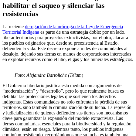
habilitar el saqueo y silenciar las
resistencias
La reciente
derogación de la prórroga de la Ley de Emergencia
Territorial Indígena
es parte de una estrategia doble: por un lado,
liberar territorios para proyectos extractivistas; por el otro, atacar a
los pueblos originarios que, desde su preexistencia al Estado,
defienden la vida. Este decreto expone a miles de comunidades al
desalojo, dejando sus tierras en manos de corporaciones interesadas
en explotar recursos como el litio, el gas y los minerales estratégicos.
Foto: Alejandra Bartoliche (Télam
)
El Gobierno libertario justifica esta medida con argumentos de
“modernización” y “desarrollo”, pero lo que realmente busca es
debilitar las protecciones legales que sostienen los derechos
indígenas. Estas comunidades no solo enfrentan la pérdida de sus
territorios, sino también la criminalización de su lucha. La represión
y judicialización de quienes defienden sus tierras son mecanismos
clave para garantizar la expansión del modelo extractivista. Las
tierras comunitarias, esenciales para la biodiversidad y la regulación
climática, están en riesgo. Mientras tanto, los pueblos indígenas
continúan resistiendo, recordándonos que su lucha es también una