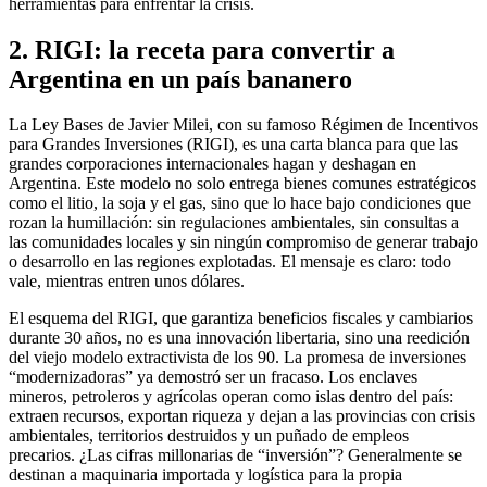
herramientas para enfrentar la crisis.
2. RIGI: la receta para convertir a
Argentina en un país bananero
La Ley Bases de Javier Milei, con su famoso Régimen de Incentivos
para Grandes Inversiones (RIGI), es una carta blanca para que las
grandes corporaciones internacionales hagan y deshagan en
Argentina. Este modelo no solo entrega bienes comunes estratégicos
como el litio, la soja y el gas, sino que lo hace bajo condiciones que
rozan la humillación: sin regulaciones ambientales, sin consultas a
las comunidades locales y sin ningún compromiso de generar trabajo
o desarrollo en las regiones explotadas. El mensaje es claro: todo
vale, mientras entren unos dólares.
El esquema del RIGI, que garantiza beneficios fiscales y cambiarios
durante 30 años, no es una innovación libertaria, sino una reedición
del viejo modelo extractivista de los 90. La promesa de inversiones
“modernizadoras” ya demostró ser un fracaso. Los enclaves
mineros, petroleros y agrícolas operan como islas dentro del país:
extraen recursos, exportan riqueza y dejan a las provincias con crisis
ambientales, territorios destruidos y un puñado de empleos
precarios. ¿Las cifras millonarias de “inversión”? Generalmente se
destinan a maquinaria importada y logística para la propia