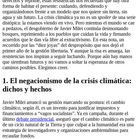
derechos y reprime, estas resistencias nos recuerdan que hay otra
forma de habitar el presente: cuidando, defendiendo y
organizándonos frente a un modelo que nos quiere sin tierra, sin
agua y sin futuro. La crisis climática ya no es un
spoiler
de una serie
distópica: la estamos viendo en vivo. Pero mientras el mundo se cae
a pedazos, el desgobierno de Javier Milei continúa desmontando
bosques, reprimiendo a los pueblos que cuidan la vida y firmando
acuerdos que le dan vía libre al extractivismo. En esta nota, un
recorrido por las “diez joyas” del despropósito que nos dejó el
primer año de la gestión libertaria. Y aunque la risa es amarga, las
resistencias nos inspiran a seguir luchando. Porque aún hay manos
que siembran futuros y no vamos a soltar la esperanza de otros
caminos posibles. Elegimos creer.
1. El negacionismo de la crisis climática:
dichos y hechos
Javier Milei arrancó su gestión marcando su postura: el cambio
climático, según él, es un invento para justificar impuestos y
financiamientos a “vagos socialistas”. Ya en campaña, durante el
último
debate presidencial
, aseguró que el cambio climático es parte
de un ciclo natural de la Tierra y que culpar a la humanidad era una
estrategia de investigadores y organizaciones ambientalistas para
recaudar fondos.