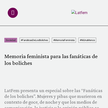
NOTAS
Sociedad
#FanáticasDeLosBoliches
#MemoriaFeminista
#NiUnaMenos
INVESTIGACIONES
Memoria feminista para las fanáticas de
MULTIMEDIA
los boliches
REDACCIÓN ABIERTA
LATFEMLAB.
LatFem presenta un especial sobre las “Fanáticas
de los boliches”. Mujeres y pibas que murieron en
PRODUCTOS
contexto de goce, de noche y que los medios de
comunicación, la justicia y la opinión pública se