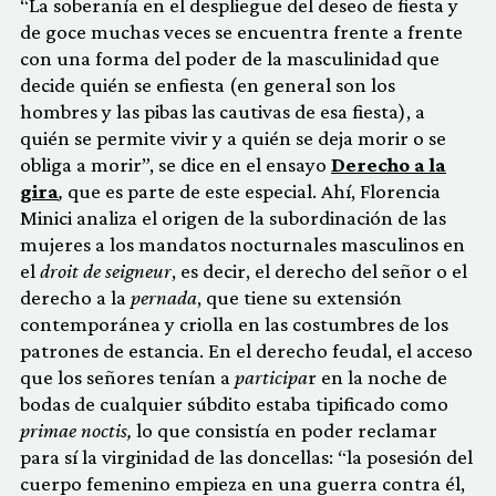
“La soberanía en el despliegue del deseo de fiesta y
de goce muchas veces se encuentra frente a frente
con una forma del poder de la masculinidad que
decide quién se enfiesta (en general son los
hombres y las pibas las cautivas de esa fiesta), a
quién se permite vivir y a quién se deja morir o se
obliga a morir”, se dice en el ensayo
Derecho a la
gira
,
que es parte de este especial. Ahí, Florencia
Minici analiza el origen de la subordinación de las
mujeres a los mandatos nocturnales masculinos en
el
droit de seigneur
, es decir, el derecho del señor o el
derecho a la
pernada
, que tiene su extensión
contemporánea y criolla en las costumbres de los
patrones de estancia. En el derecho feudal, el acceso
que los señores tenían a
participa
r en la noche de
bodas de cualquier súbdito estaba tipificado como
primae noctis,
lo que consistía en poder reclamar
para sí la virginidad de las doncellas: “la posesión del
cuerpo femenino empieza en una guerra contra él,