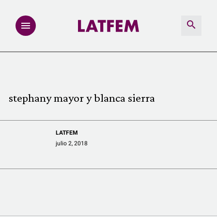
NOTAS
INVESTIGACIONES
stephany mayor y blanca sierra
MULTIMEDIA
LATFEM
REDACCIÓN ABIERTA
julio 2, 2018
LATFEMLAB.
PRODUCTOS