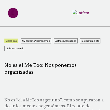
NOTAS
Violencias
#MiraComoNosPonemos
Actrices Argentinas
justicia feminista
INVESTIGACIONES
violencia sexual
MULTIMEDIA
No es el Me Too: Nos ponemos
organizadas
REDACCIÓN ABIERTA
LATFEMLAB.
PRODUCTOS
No es “el #MeToo argentino”, como se apuraron a
decir los medios hegemónicos. El relato de