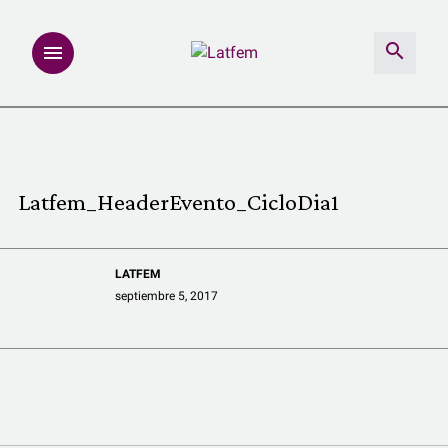
NOTAS
INVESTIGACIONES
Latfem_HeaderEvento_CicloDia1
MULTIMEDIA
LATFEM
REDACCIÓN ABIERTA
septiembre 5, 2017
LATFEMLAB.
PRODUCTOS