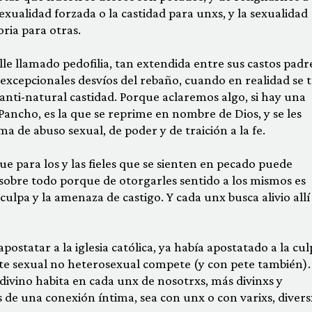
exualidad forzada o la castidad para unxs, y la sexualidad
ria para otras.
le llamado pedofilia, tan extendida entre sus castos padr
excepcionales desvíos del rebaño, cuando en realidad se t
anti-natural castidad. Porque aclaremos algo, si hay una
 Pancho, es la que se reprime en nombre de Dios, y se les
a de abuso sexual, de poder y de traición a la fe.
e para los y las fieles que se sienten en pecado puede
, sobre todo porque de otorgarles sentido a los mismos es
ulpa y la amenaza de castigo. Y cada unx busca alivio allí
postatar a la iglesia católica, ya había apostatado a la cul
rute sexual no heterosexual compete (y con pete también).
o divino habita en cada unx de nosotrxs, más divinxs y
e una conexión íntima, sea con unx o con varixs, divers