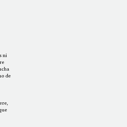
 ni
re
cucha
no de
ere,
que