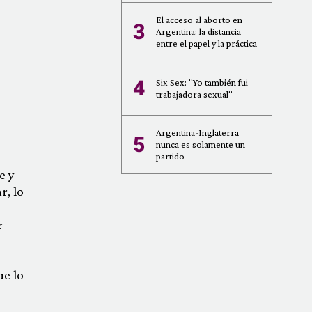
El acceso al aborto en
3
Argentina: la distancia
entre el papel y la práctica
4
Six Sex: "Yo también fui
trabajadora sexual"
Argentina-Inglaterra
5
nunca es solamente un
partido
e y
r, lo
r
ue lo