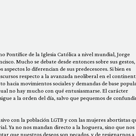
ntífice de la Iglesia Católica a nivel mundial, Jorge
ncisco. Mucho se debate desde entonces sobre sus gestos,
s aspectos lo diferencian de sus predecesores. Si bien es
discursos respecto a la avanzada neoliberal en el continent
to hacia movimientos sociales y demandas de base popula
xual no hay mucho con qué entusiasmarse. El carácter
sigue a la orden del día, salvo que pequemos de confundi
ivo con la población LGTB y con las mujeres abortistas q
orial. Ya no nos mandan directo a la hoguera, sino que nos
ptar que nuestros deseos son pecados, y de resignarnos a