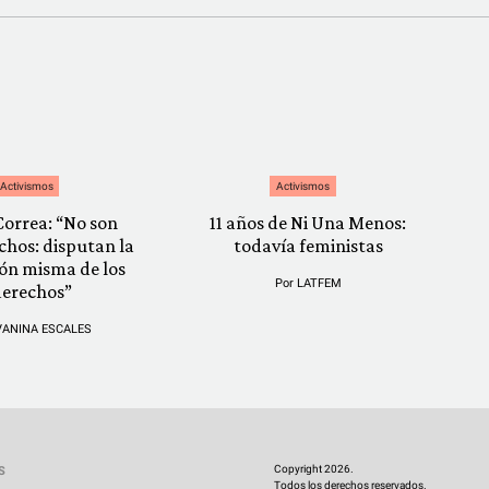
Activismos
Activismos
Correa: “No son
11 años de Ni Una Menos:
chos: disputan la
todavía feministas
ión misma de los
Por
LATFEM
derechos”
VANINA ESCALES
Copyright 2026.
S
Todos los derechos reservados.