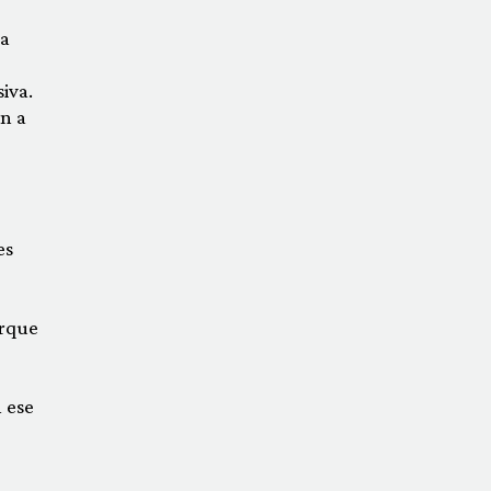
la
iva.
n a
es
orque
 ese