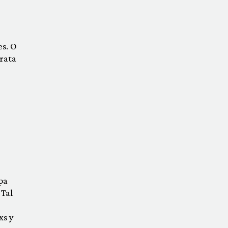
es. O
rata
pa
 Tal
xs y