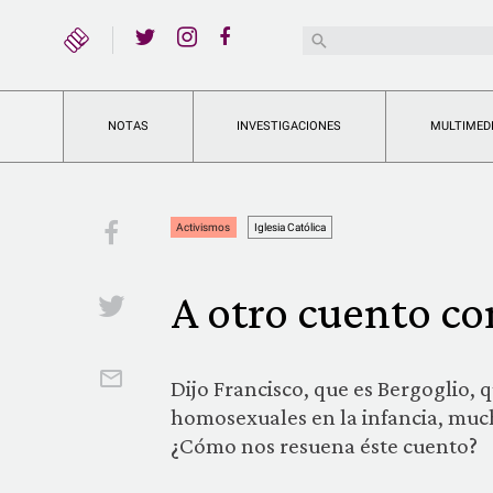
YouTube
Buscar:
Twitter
Instagram
Facebook
NOTAS
INVESTIGACIONES
MULTIMED
Facebook
Activismos
Iglesia Católica
A otro cuento co
Twitter
Email
Dijo Francisco, que es Bergoglio, 
homosexuales en la infancia, much
¿Cómo nos resuena éste cuento?