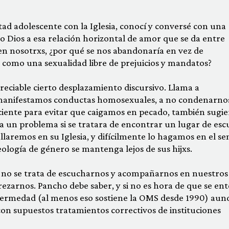
d adolescente con la Iglesia, conocí y conversé con una
mo Dios a esa relación horizontal de amor que se da entre
a en nosotrxs, ¿por qué se nos abandonaría en vez de
como una sexualidad libre de prejuicios y mandatos?
reciable cierto desplazamiento discursivo. Llama a
manifestamos conductas homosexuales, a no condenarnos
ciente para evitar que caigamos en pecado, también sugie
ería un problema si se tratara de encontrar un lugar de es
laremos en su Iglesia, y difícilmente lo hagamos en el se
eología de género se mantenga lejos de sus hijxs.
o se trata de escucharnos y acompañarnos en nuestros
rezarnos. Pancho debe saber, y si no es hora de que se ent
fermedad (al menos eso sostiene la OMS desde 1990) aun
con supuestos tratamientos correctivos de instituciones