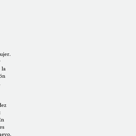
ujer.
r
 la
ión
n
dez
:
En
es
uevo,