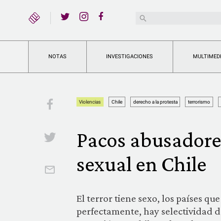
YouTube
Buscar:
Twitter
Instagram
Facebook
NOTAS
INVESTIGACIONES
MULTIMED
Facebook
Violencias
Chile
derecho a la protesta
terrorismo
Pacos abusadores
Twitter
sexual en Chile
Email
El terror tiene sexo, los países 
perfectamente, hay selectividad de