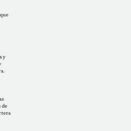
 que
s y
y
ra.
as
 de
rtera