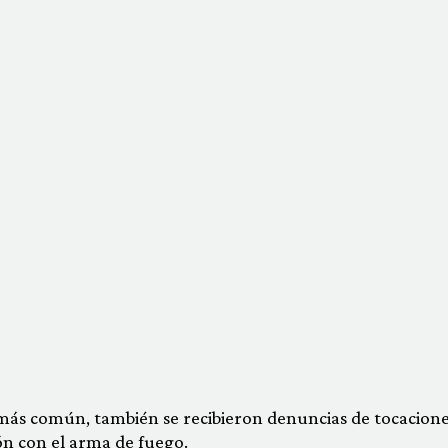
o más común, también se recibieron denuncias de tocacion
ón con el arma de fuego.