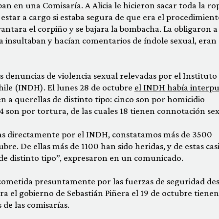
an en una Comisaría. A Alicia le hicieron sacar toda la ro
estar a cargo si estaba segura de que era el procedimient
antara el corpiño y se bajara la bombacha. La obligaron a
a insultaban y hacían comentarios de índole sexual, eran
as denuncias de violencia sexual relevadas por el Instituto
le (INDH). El lunes 28 de octubre
el INDH había interp
n a querellas de distinto tipo: cinco son por homicidio
 son por tortura, de las cuales 18 tienen connotación sex
das directamente por el INDH, constatamos más de 3500
bre. De ellas más de 1100 han sido heridas, y de estas cas
de distinto tipo”, expresaron en un comunicado.
l cometida presuntamente por las fuerzas de seguridad de
a el gobierno de Sebastián Piñera el 19 de octubre tienen
 de las comisarías.