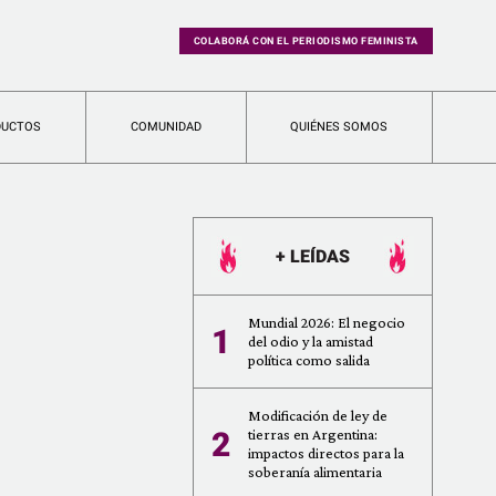
COLABORÁ CON EL PERIODISMO FEMINISTA
DUCTOS
COMUNIDAD
QUIÉNES SOMOS
+ LEÍDAS
Mundial 2026: El negocio
1
del odio y la amistad
política como salida
Modificación de ley de
2
tierras en Argentina:
impactos directos para la
soberanía alimentaria