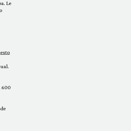
pa. Le
o
uesto
ual.
i 600
sde