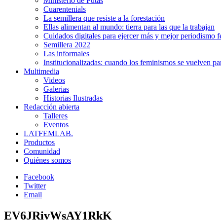
Ministerio de Putas
Cuarentenials
La semillera que resiste a la forestación
Ellas alimentan al mundo: tierra para las que la trabajan
Cuidados digitales para ejercer más y mejor periodismo f
Semillera 2022
Las informales
Institucionalizadas: cuando los feminismos se vuelven pa
Multimedia
Videos
Galerias
Historias Ilustradas
Redacción abierta
Talleres
Eventos
LATFEMLAB.
Productos
Comunidad
Quiénes somos
Facebook
Twitter
Email
EV6JRivWsAY1RkK