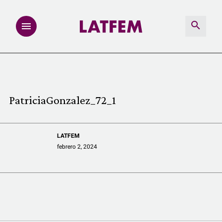
NOTAS
INVESTIGACIONES
PatriciaGonzalez_72_1
MULTIMEDIA
LATFEM
REDACCIÓN ABIERTA
febrero 2, 2024
LATFEMLAB.
PRODUCTOS