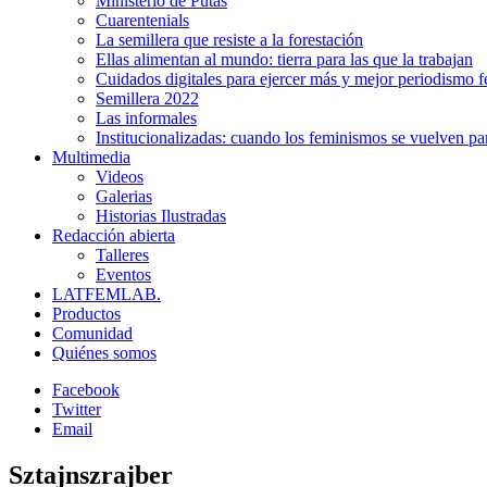
Ministerio de Putas
Cuarentenials
La semillera que resiste a la forestación
Ellas alimentan al mundo: tierra para las que la trabajan
Cuidados digitales para ejercer más y mejor periodismo f
Semillera 2022
Las informales
Institucionalizadas: cuando los feminismos se vuelven pa
Multimedia
Videos
Galerias
Historias Ilustradas
Redacción abierta
Talleres
Eventos
LATFEMLAB.
Productos
Comunidad
Quiénes somos
Facebook
Twitter
Email
Sztajnszrajber