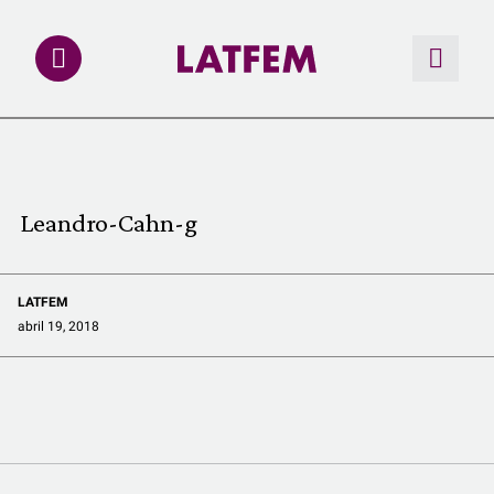
NOTAS
INVESTIGACIONES
Leandro-Cahn-g
MULTIMEDIA
LATFEM
REDACCIÓN ABIERTA
abril 19, 2018
LATFEMLAB.
PRODUCTOS