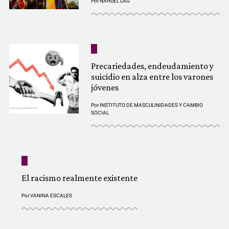
Por
NAHUEL LAG
Precariedades, endeudamiento y
suicidio en alza entre los varones
jóvenes
Por
INSTITUTO DE MASCULINIDADES Y CAMBIO
SOCIAL
El racismo realmente existente
Por
VANINA ESCALES