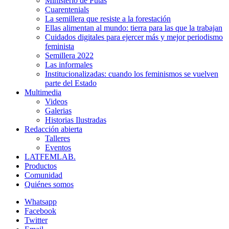
Ministerio de Putas
Cuarentenials
La semillera que resiste a la forestación
Ellas alimentan al mundo: tierra para las que la trabajan
Cuidados digitales para ejercer más y mejor periodismo
feminista
Semillera 2022
Las informales
Institucionalizadas: cuando los feminismos se vuelven
parte del Estado
Multimedia
Videos
Galerias
Historias Ilustradas
Redacción abierta
Talleres
Eventos
LATFEMLAB.
Productos
Comunidad
Quiénes somos
Whatsapp
Facebook
Twitter