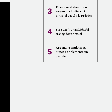
El acceso al aborto en
3
Argentina: la distancia
entre el papel y la práctica
4
Six Sex: "Yo también fui
trabajadora sexual"
Argentina-Inglaterra
5
nunca es solamente un
partido