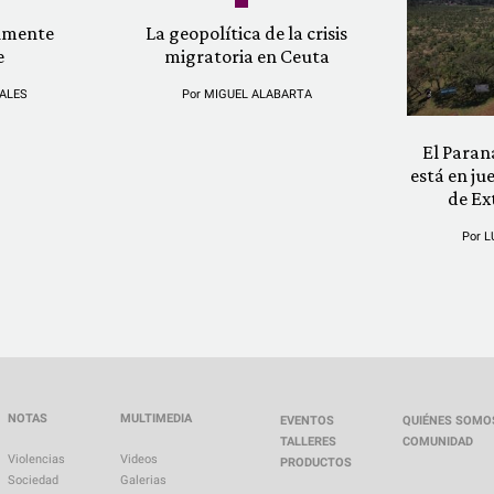
almente
La geopolítica de la crisis
e
migratoria en Ceuta
ALES
Por
MIGUEL ALABARTA
El Paran
está en ju
de Ex
Por
L
NOTAS
MULTIMEDIA
EVENTOS
QUIÉNES SOMO
TALLERES
COMUNIDAD
Violencias
Videos
PRODUCTOS
Sociedad
Galerias