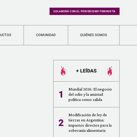
COLABORÁ CON EL PERIODISMO FEMINISTA
DUCTOS
COMUNIDAD
QUIÉNES SOMOS
+ LEÍDAS
Mundial 2026: El negocio
1
del odio y la amistad
política como salida
Modificación de ley de
2
tierras en Argentina:
impactos directos para la
soberanía alimentaria