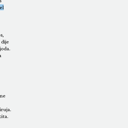
s
el
s,
dije
joda.
a
 me
iruja.
ita.