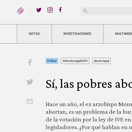
YouTube
Buscar:
Twitter
Instagram
Facebook
NOTAS
INVESTIGACIONES
MULTIMED
Facebook
Política
#AbortoLegal2020
aborto legal
Sí, las pobres ab
Twitter
Email
Hace un año, el ex arzobispo Mons
abortan, es un problema de la bur
de la votación por la ley de IVE en
legisladores. ¿Por qué hablan en 