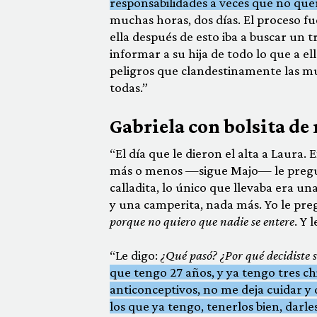
responsabilidades a veces que no qu
muchas horas, dos días. El proceso fu
ella después de esto iba a buscar un t
informar a su hija de todo lo que a ell
peligros que clandestinamente las muj
todas.”
Gabriela con bolsita de
“El día que le dieron el alta a Laura.
más o menos —sigue Majo— le pregun
calladita, lo único que llevaba era una
y una camperita, nada más. Yo le pregu
porque no quiero que nadie se entere
. Y 
“Le digo:
¿Qué pasó? ¿Por qué decidiste s
que tengo 27 años, y ya tengo tres c
anticonceptivos, no me deja cuidar y
los que ya tengo, tenerlos bien, darle