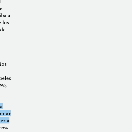
l
e
iba a
 los
 de
ños
peles
No,
sa
tomar
er a
casa