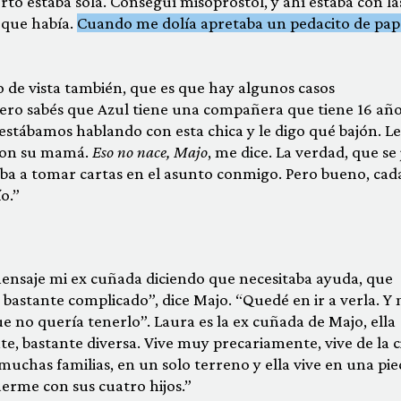
to estaba sola. Conseguí misoprostol, y ahí estaba con la
o que había.
Cuando me dolía apretaba un pedacito de pap
de vista también, que es que hay algunos casos
 Pero sabés que Azul tiene una compañera que tiene 16 año
stábamos hablando con esta chica y le digo qué bajón. Le 
 con su mamá.
Eso no nace, Majo
, me dice. La verdad, que se 
iba a tomar cartas en el asunto conmigo. Pero bueno, cad
o.”
ensaje mi ex cuñada diciendo que necesitaba ayuda, que
astante complicado”, dice Majo. “Quedé en ir a verla. Y
no quería tenerlo”. Laura es la ex cuñada de Majo, ella
te, bastante diversa. Vive muy precariamente, vive de la c
chas familias, en un solo terreno y ella vive en una piec
rme con sus cuatro hijos.”