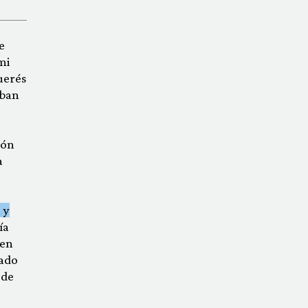
e
mi
uerés
aban
zón
a
 y
ía
 en
ado
 de