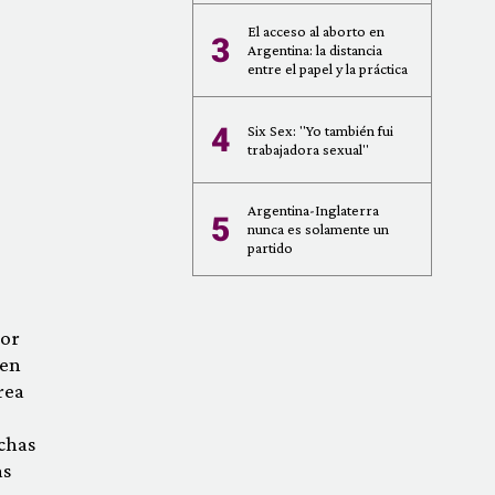
El acceso al aborto en
3
Argentina: la distancia
entre el papel y la práctica
4
Six Sex: "Yo también fui
trabajadora sexual"
Argentina-Inglaterra
5
nunca es solamente un
partido
por
 en
rea
chas
as