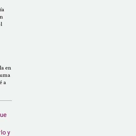
ía
ún
l
la en
 suma
é a
que
lo y