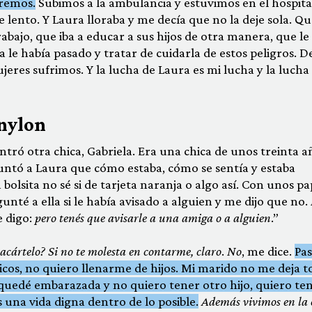
eremos.
Subimos a la ambulancia y estuvimos en el hospita
e lento. Y Laura lloraba y me decía que no la deje sola. Qu
rabajo, que iba a educar a sus hijos de otra manera, que le 
a le había pasado y tratar de cuidarla de estos peligros. De
eres sufrimos. Y la lucha de Laura es mi lucha y la lucha
 nylon
 Entró otra chica, Gabriela. Era una chica de unos treinta a
tó a Laura que cómo estaba, cómo se sentía y estaba
 bolsita no sé si de tarjeta naranja o algo así. Con unos pa
nté a ella si le había avisado a alguien y me dijo que no.
le digo:
pero tenés que avisarle a una amiga o a alguien
.”
acártelo? Si no te molesta en contarme, claro
.
No
, me dice.
Pa
hicos, no quiero llenarme de hijos. Mi marido no me deja 
 quedé embarazada y no quiero tener otro hijo, quiero ten
s una vida digna dentro de lo posible.
Además vivimos en la 