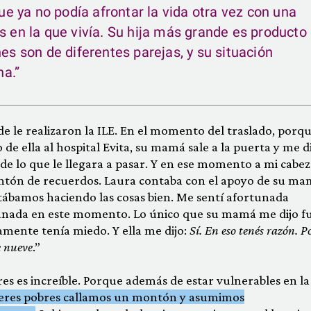
que ya no podía afrontar la vida otra vez con una
s en la que vivía. Su hija más grande es producto
nes son de diferentes parejas, y su situación
a.”
de le realizaron la ILE. En el momento del traslado, porq
de ella al hospital Evita, su mamá sale a la puerta y me d
 de lo que le llegara a pasar. Y en ese momento a mi cabez
tón de recuerdos. Laura contaba con el apoyo de su ma
stábamos haciendo las cosas bien. Me sentí afortunada
tunada en este momento. Lo único que su mamá me dijo fu
amente tenía miedo. Y ella me dijo:
Sí. En eso tenés razón. P
e nueve
.”
res es increíble. Porque además de estar vulnerables en la
ujeres pobres callamos un montón y asumimos