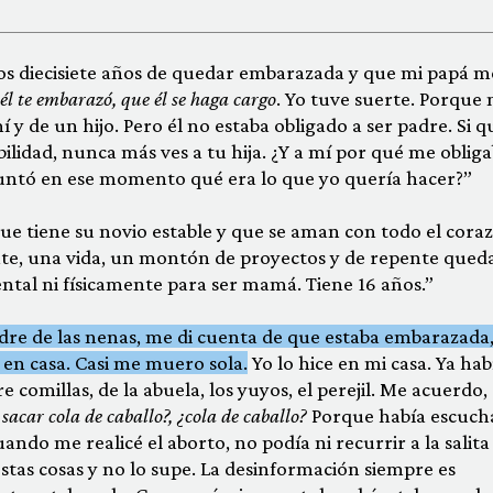
los diecisiete años de quedar embarazada y que mi papá m
él te embarazó, que él se haga cargo
. Yo tuve suerte. Porque 
 y de un hijo. Pero él no estaba obligado a ser padre. Si q
ilidad, nunca más ves a tu hija. ¿Y a mí por qué me oblig
untó en ese momento qué era lo que yo quería hacer?”
 que tiene su novio estable y que se aman con todo el cora
e, una vida, un montón de proyectos y de repente qued
tal ni físicamente para ser mamá. Tiene 16 años.”
re de las nenas, me di cuenta de que estaba embarazada,
 en casa. Casi me muero sola.
Yo lo hice en mi casa. Ya hab
e comillas, de la abuela, los yuyos, el perejil. Me acuerdo,
sacar cola de caballo?, ¿cola de caballo?
Porque había escuch
do me realicé el aborto, no podía ni recurrir a la salita
estas cosas y no lo supe. La desinformación siempre es