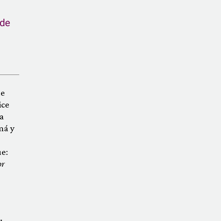
 de
ue
ice
a
má y
e:
or