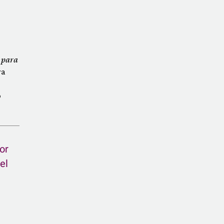
 para
ra
o
or
el