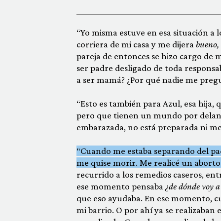
“Yo misma estuve en esa situación a 
corriera de mi casa y me dijera
bueno, 
pareja de entonces se hizo cargo de mí
ser padre desligado de toda responsab
a ser mamá? ¿Por qué nadie me preg
“Esto es también para Azul, esa hija,
pero que tienen un mundo por delant
embarazada, no está preparada ni men
“Cuando me estaba separando del pad
me quise morir. Me realicé un aborto
recurrido a los remedios caseros, entr
ese momento pensaba
¿de dónde voy a 
que eso ayudaba. En ese momento, cuan
mi barrio. O por ahí ya se realizaban 