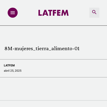
NOTAS
INVESTIGACIONES
8M-mujeres_tierra_alimento-01
MULTIMEDIA
LATFEM
REDACCIÓN ABIERTA
abril 25, 2025
LATFEMLAB.
PRODUCTOS