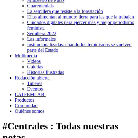
Ministerio de Putas
Cuarentenials
La semillera que resiste a la forestación
Ellas alimentan al mundo: tierra para las que la trabajan
Cuidados digitales para ejercer más y mejor periodismo
feminista
Semillera 2022
Las informales
Institucionalizadas: cuando los feminismos se vuelven
parte del Estado
Multimedia
Videos
Galerias
Historias Ilustradas
Redacción abierta
Talleres
Eventos
LATFEMLAB.
Productos
Comunidad
Quiénes somos
#Centrales
:
Todas nuestras
notas