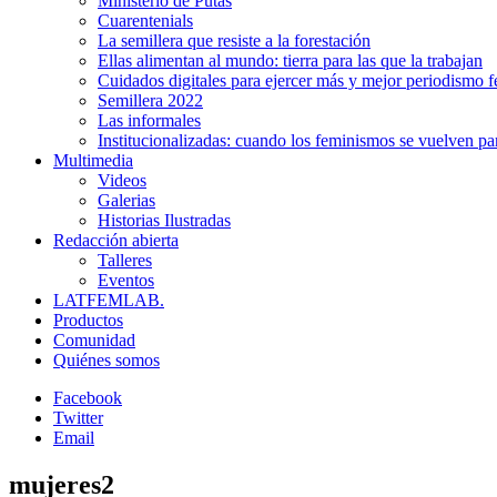
Ministerio de Putas
Cuarentenials
La semillera que resiste a la forestación
Ellas alimentan al mundo: tierra para las que la trabajan
Cuidados digitales para ejercer más y mejor periodismo f
Semillera 2022
Las informales
Institucionalizadas: cuando los feminismos se vuelven pa
Multimedia
Videos
Galerias
Historias Ilustradas
Redacción abierta
Talleres
Eventos
LATFEMLAB.
Productos
Comunidad
Quiénes somos
Facebook
Twitter
Email
mujeres2