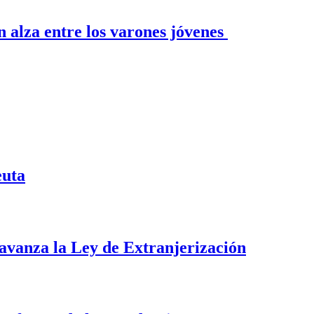
n alza entre los varones jóvenes
euta
i avanza la Ley de Extranjerización