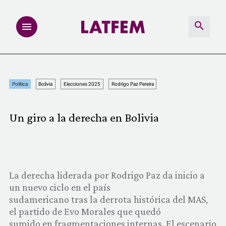
NOTAS
Política
Bolivia
Elecciones 2025
Rodrigo Paz Pereira
INVESTIGACIONES
Un giro a la derecha en Bolivia
MULTIMEDIA
REDACCIÓN ABIERTA
La derecha liderada por Rodrigo Paz da inicio a
LATFEMLAB.
un nuevo ciclo en el país
sudamericano tras la derrota histórica del MAS,
PRODUCTOS
el partido de Evo Morales que quedó
sumido en fragmentaciones internas. El escenario