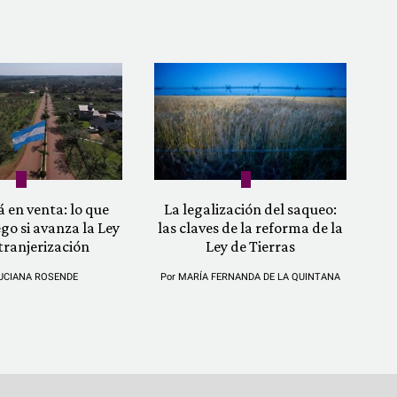
á en venta: lo que
La legalización del saqueo:
ego si avanza la Ley
las claves de la reforma de la
tranjerización
Ley de Tierras
UCIANA ROSENDE
Por
MARÍA FERNANDA DE LA QUINTANA