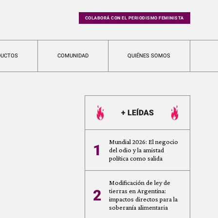
COLABORÁ CON EL PERIODISMO FEMINISTA
DUCTOS
COMUNIDAD
QUIÉNES SOMOS
+ LEÍDAS
Mundial 2026: El negocio
1
del odio y la amistad
política como salida
Modificación de ley de
2
tierras en Argentina:
impactos directos para la
soberanía alimentaria