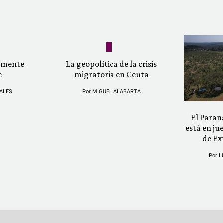
almente
La geopolítica de la crisis
e
migratoria en Ceuta
ALES
Por
MIGUEL ALABARTA
El Paran
está en ju
de Ex
Por
L