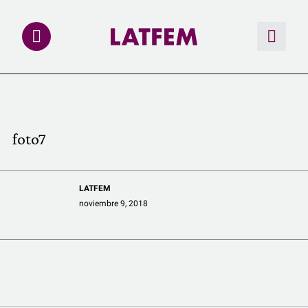
NOTAS
INVESTIGACIONES
foto7
MULTIMEDIA
LATFEM
REDACCIÓN ABIERTA
noviembre 9, 2018
LATFEMLAB.
PRODUCTOS