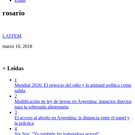
Email
rosario
LATFEM
marzo 10, 2018
+ Leídas
1
Mundial 2026: El negocio del odio y la amistad política como
salida
2
Modificación de ley de tierras en Argentina: impactos directos
para la soberanía alimentaria
3
El acceso al aborto en Argentina: la distancia entre el papel y
la práctica
4
Six Sex: "Yo también fui trabajadora sexual"