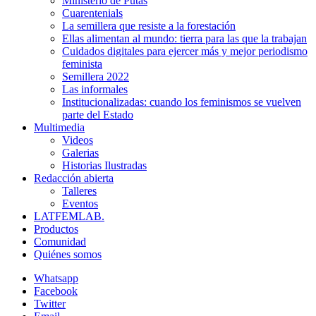
Ministerio de Putas
Cuarentenials
La semillera que resiste a la forestación
Ellas alimentan al mundo: tierra para las que la trabajan
Cuidados digitales para ejercer más y mejor periodismo
feminista
Semillera 2022
Las informales
Institucionalizadas: cuando los feminismos se vuelven
parte del Estado
Multimedia
Videos
Galerias
Historias Ilustradas
Redacción abierta
Talleres
Eventos
LATFEMLAB.
Productos
Comunidad
Quiénes somos
Whatsapp
Facebook
Twitter