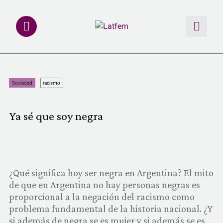
NOTAS
Sociedad
racismo
INVESTIGACIONES
Ya sé que soy negra
MULTIMEDIA
REDACCIÓN ABIERTA
¿Qué significa hoy ser negra en Argentina? El mito
LATFEMLAB.
de que en Argentina no hay personas negras es
proporcional a la negación del racismo como
PRODUCTOS
problema fundamental de la historia nacional. ¿Y
si además de negra se es mujer y si además se es