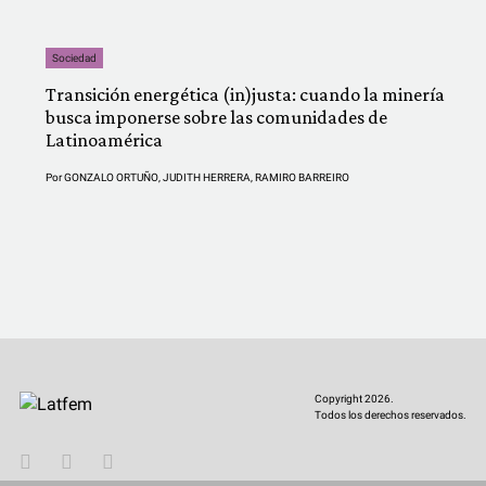
Sociedad
Transición energética (in)justa: cuando la minería
busca imponerse sobre las comunidades de
Latinoamérica
Por
GONZALO ORTUÑO
,
JUDITH HERRERA
,
RAMIRO BARREIRO
Copyright 2026.
Todos los derechos reservados.
YouTube
Twitter
Instagram
Facebook